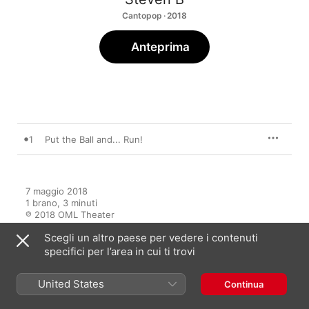
Cantopop · 2018
Anteprima
1
Put the Ball and... Run!
7 maggio 2018

1 brano, 3 minuti

℗ 2018 OML Theater
Scegli un altro paese per vedere i contenuti
specifici per l’area in cui ti trovi
United States
Continua
Altri brani di Steven B