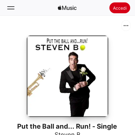
Accedi
Cerca
Home
Novità
Installare Apple Music
Radio
Put the Ball and... Run! - Single
Steven B