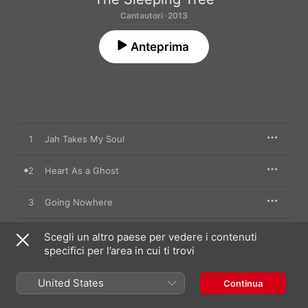
Cantautori · 2013
Anteprima
1
Jah Takes My Soul
2
Heart As a Ghost
3
Going Nowhere
4
Sweets of Helsinki
Scegli un altro paese per vedere i contenuti
specifici per l’area in cui ti trovi
5
Little Too Often
United States
Continua
6
Southern Hills