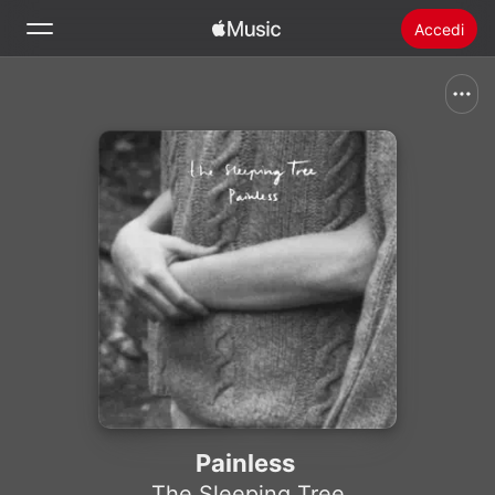
Accedi
Cerca
Home
Novità
Installare Apple Music
Radio
Painless
The Sleeping Tree