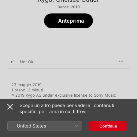
Dance · 2019
Anteprima
1
Not Ok
23 maggio 2019

1 brano, 3 minuti

℗ 2019 Kygo AS under exclusive license to Sony Music 
Entertainment International Ltd / Ultra Records, LLC
Scegli un altro paese per vedere i contenuti
specifici per l’area in cui ti trovi
United States
Continua
Video