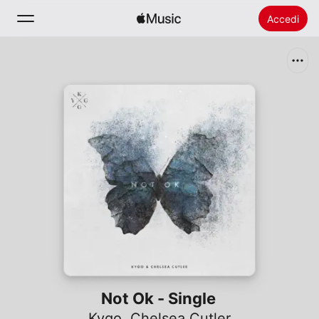
Accedi
Cerca
Home
Novità
Installare Apple Music
Radio
Not Ok - Single
Kygo
,
Chelsea Cutler