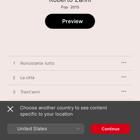
Pop · 2015
Preview
1
Nonostante tutto
2
La città
3
Trent'anni
4
Anche Modena dice buonanotte
Choose another country to see content
specific to your location
5
Al re del tango
United States
Continue
6
Perchè la notte