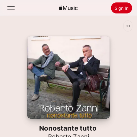
Sign In
Search
Home
New
Install Apple Music
Radio
Nonostante tutto
Roberto Zanni