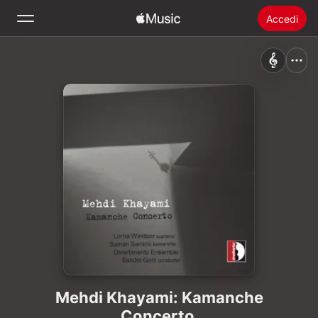
Accedi
Cerca
Home
Novità
Installare Apple Music
Radio
Mehdi Khayami: Kamanche
Concerto