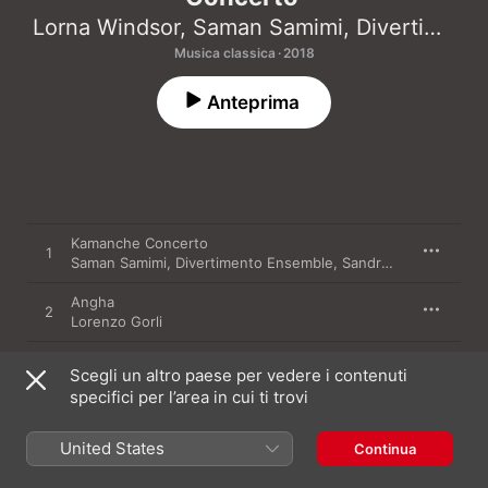
Lorna Windsor
,
Saman Samimi
,
Divertimento Ensemble
Musica classica · 2018
Anteprima
Kamanche Concerto
1
Saman Samimi
,
Divertimento Ensemble
,
Sandro Gorli
Angha
2
Lorenzo Gorli
Piano Trio No. 1
3
Scegli un altro paese per vedere i contenuti
Lorenzo Gorli
,
Martina Rudic
,
Maria Grazia Bellocchio
specifici per l’area in cui ti trovi
Sellat
4
Maria Grazia Bellocchio
United States
Continua
Canto delle menti