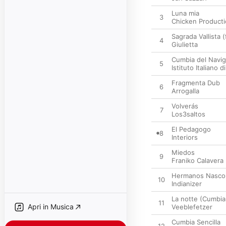
Luna mia
3
Chicken Product
Sagrada Vallista 
4
Giulietta
Cumbia del Navigl
5
Istituto Italiano 
Fragmenta Dub
6
Arrogalla
Volverás
7
Los3saltos
El Pedagogo
8
Interiors
Miedos
9
Franiko Calavera
Hermanos Nasco
10
Indianizer
La notte (Cumbia
11
Apri in Musica
Veeblefetzer
Cumbia Sencilla