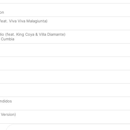
ion
(feat. Viva Viva Malagiunta)
io (feat. King Coya & Villa Diamante)
di Cumbia
ndidos
 Version)