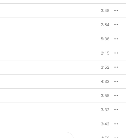
3:45
2:54
5:36
2:15
3:52
4:32
3:55
3:32
3:42