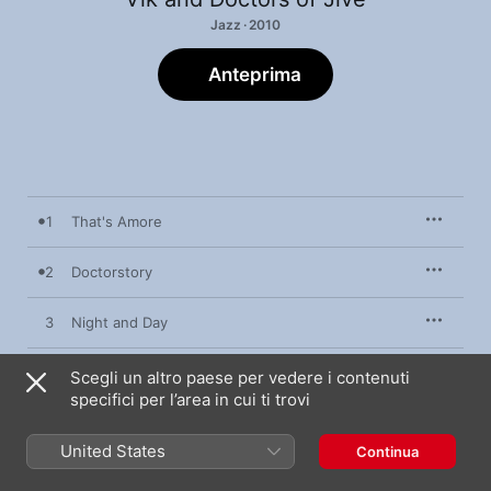
Jazz · 2010
Anteprima
1
That's Amore
2
Doctorstory
3
Night and Day
4
Mona Lisa
Scegli un altro paese per vedere i contenuti
specifici per l’area in cui ti trovi
5
Love
United States
Continua
6
Everybody Loves Somebody