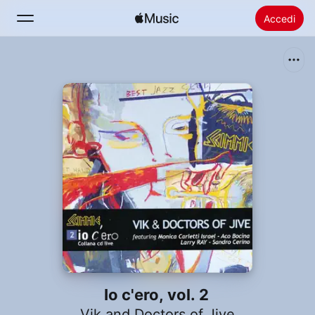
Accedi
Cerca
Home
Novità
Installare Apple Music
Radio
Io c'ero, vol. 2
Vik and Doctors of Jive