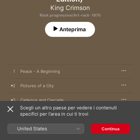
King Crimson
Rock progressive/Art-rock · 1970
Anteprima
1
Peace - A Beginning
2
Pictures of a City
3
Cadence and Cascade
Scegli un altro paese per vedere i contenuti
specifici per l’area in cui ti trovi
4
In the Wake of Poseidon
United States
5
Peace - A Theme
Continua