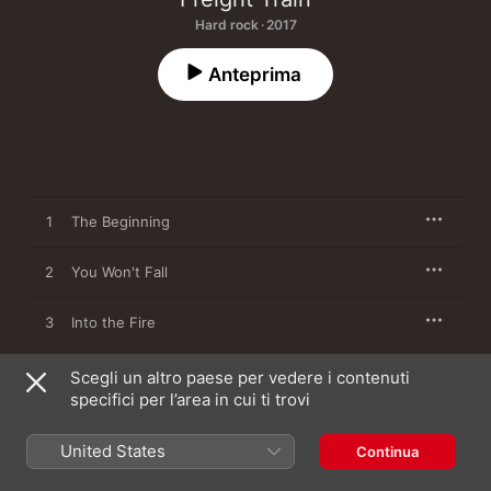
Hard rock · 2017
Anteprima
1
The Beginning
2
You Won't Fall
3
Into the Fire
4
Another Chance
Scegli un altro paese per vedere i contenuti
specifici per l’area in cui ti trovi
5
Here I Am
United States
Continua
6
Somewhere, Someday