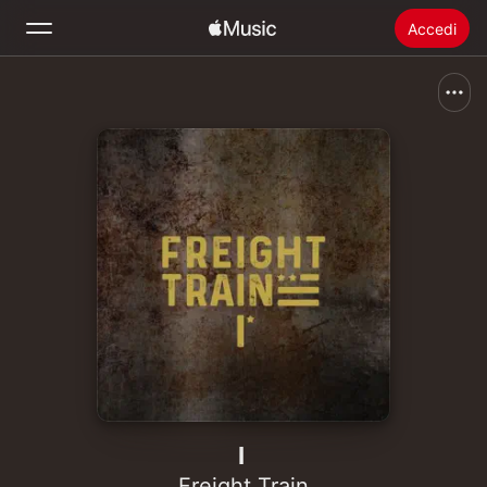
Accedi
Cerca
Home
Novità
Installare Apple Music
Radio
I
Freight Train