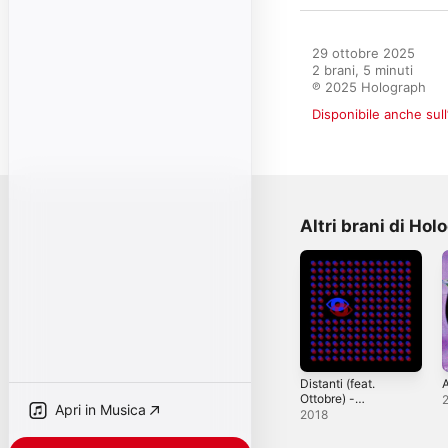
29 ottobre 2025

2 brani, 5 minuti

℗ 2025 Holograph
Disponibile anche sull
Altri brani di Hol
Distanti (feat.
A
Ottobre) -
Apri in Musica
Single
2018