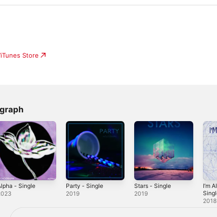
’iTunes Store
ograph
lpha - Single
Party - Single
Stars - Single
I’m Al
Sing
2023
2019
2019
2018