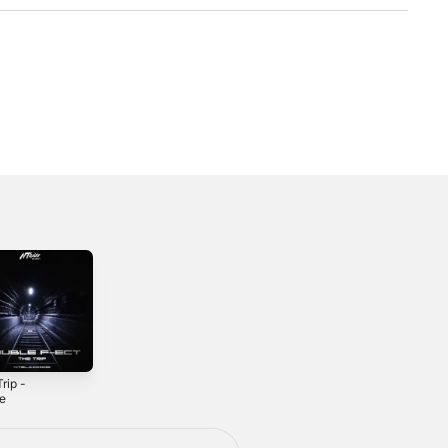
rip -
No Excuses -
FWM - Single
le
Single
2024
2019