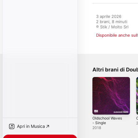
3 aprile 2026

2 brani, 8 minuti

℗ Stik / Molto Srl
Disponibile anche sull
Altri brani di Dou
Oldschool Waves
O
- Single
Apri in Musica
2018