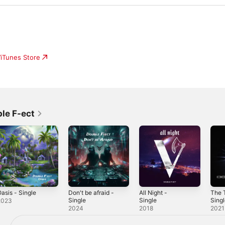
’iTunes Store
ble F-ect
asis - Single
Don't be afraid -
All Night -
The T
Single
Single
Sing
2023
2024
2018
2021