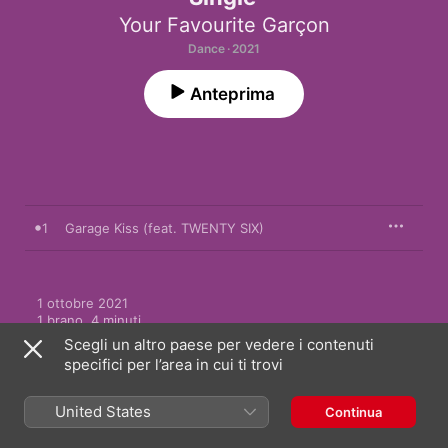
Your Favourite Garçon
Dance · 2021
Anteprima
1
Garage Kiss (feat. TWENTY SIX)
1 ottobre 2021

1 brano, 4 minuti

℗ 2021 Garçonite
Scegli un altro paese per vedere i contenuti
specifici per l’area in cui ti trovi
United States
Continua