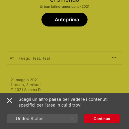
Urban latino-americana · 2021
Anteprima
1
Fuego (feat. Tea)
21 maggio 2021

1 brano, 3 minuti

℗ 2021 Samma DJ
Scegli un altro paese per vedere i contenuti
specifici per l’area in cui ti trovi
Italia
English (UK)
United States
Continua
Copyright © 2026
Apple Inc.
Tutti i diritti riservati.