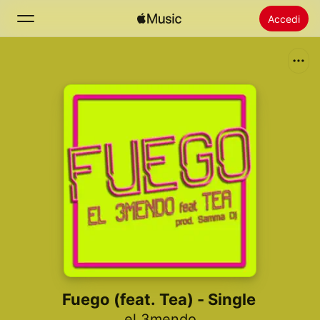
Accedi
Cerca
Home
Novità
Installare Apple Music
Radio
Fuego (feat. Tea) - Single
el 3mendo