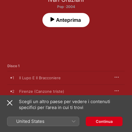
Pop · 2004
Anteprima
Disco 1
1
Il Lupo E Il Bracconiere
2
Firenze (Canzone triste)
Scegli un altro paese per vedere i contenuti
3
Il Chitarrista
specifici per l’area in cui ti trovi
4
Agnese
United States
Continua