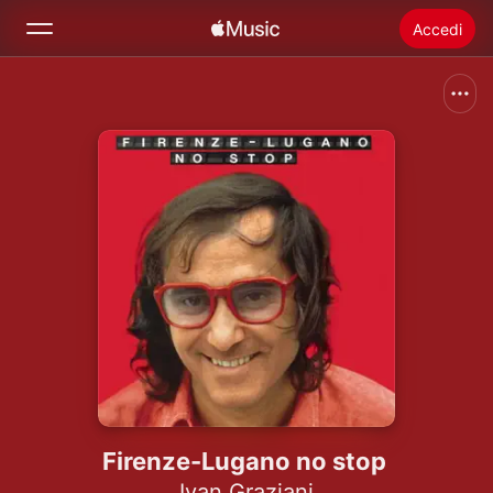
Accedi
Cerca
Home
Novità
Installare Apple Music
Radio
Firenze-Lugano no stop
Ivan Graziani