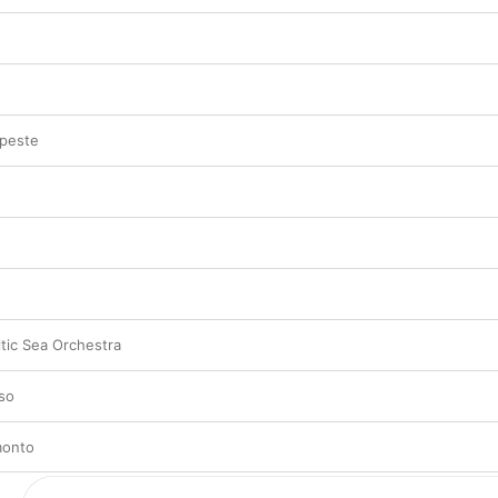
 peste
ltic Sea Orchestra
oso
monto