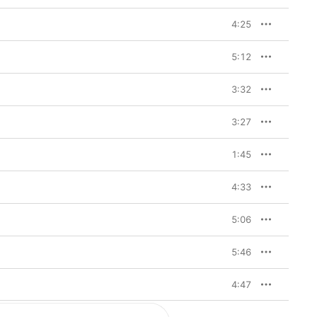
4:25
5:12
3:32
3:27
1:45
4:33
5:06
5:46
4:47