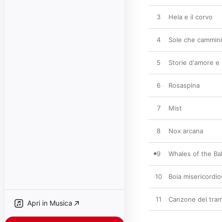
3
Hela e il corvo
4
Sole che cammini
5
Storie d'amore e
6
Rosaspina
7
Mist
8
Nox arcana
9
Whales of the Ba
10
Boia misericordi
11
Canzone del tra
Apri in Musica