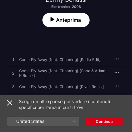
Elettronica · 2008
Anteprima
1
Come Fly Away (feat. Channing) [Radio Edit]
Come Fly Away (feat. Channing) [Soha & Adam
2
K Remix]
3
Come Fly Away (feat. Channing) [Rivaz Remix]
Come Fly Away (feat. Channing) [Mobbing
4
Scegli un altro paese per vedere i contenuti
Remix]
specifici per l’area in cui ti trovi
Come Fly Away (feat. Channing) [Maurizio
5
Gubellini Remix]
United States
Continua
Come Fly Away (feat. Channing) [Soha & Adam
6
K Dub]