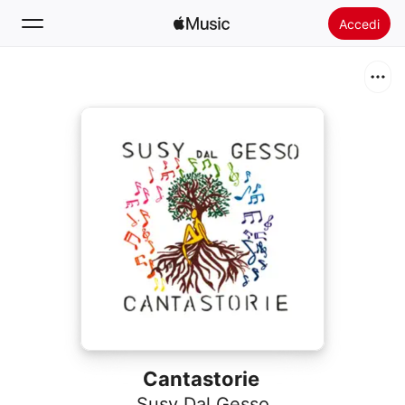
Accedi
Cerca
Home
Novità
Installare Apple Music
Radio
Cantastorie
Susy Dal Gesso