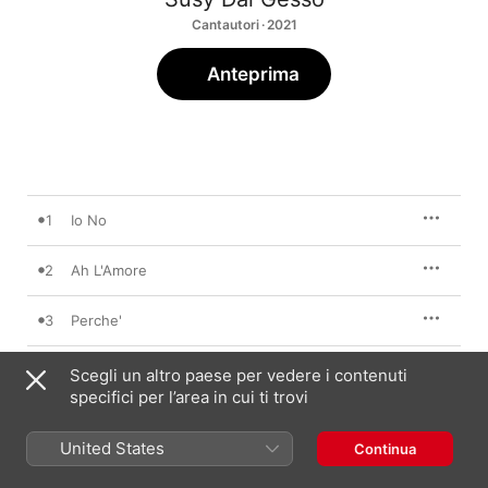
Cantautori · 2021
Anteprima
1
Io No
2
Ah L'Amore
3
Perche'
4
Dove Sei (Ha Bibi)
Scegli un altro paese per vedere i contenuti
specifici per l’area in cui ti trovi
5
Dimmi
United States
Continua
6
All'Ombra Dei Perche'