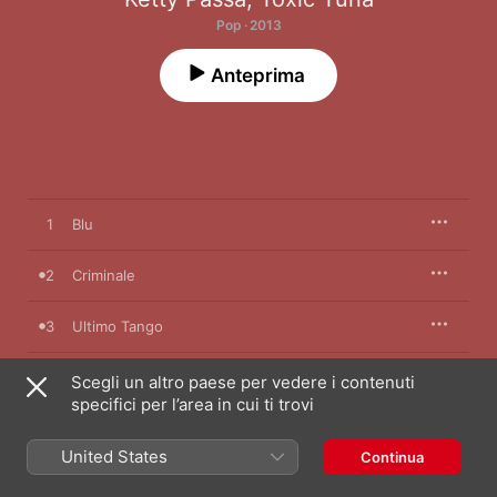
Pop · 2013
Anteprima
1
Blu
2
Criminale
3
Ultimo Tango
4
Mi Arrendo Per Te
Scegli un altro paese per vedere i contenuti
specifici per l’area in cui ti trovi
5
Un Attimo Solo
United States
Continua
6
Tutto È Più Facile