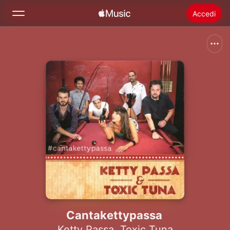
Accedi
Cerca
Home
Novità
Installare Apple Music
Radio
Cantakettypassa
Ketty Passa
,
Toxic Tuna