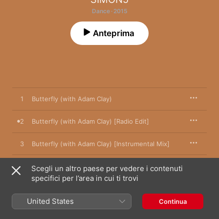
Dance · 2015
Anteprima
1
Butterfly (with Adam Clay)
2
Butterfly (with Adam Clay) [Radio Edit]
3
Butterfly (with Adam Clay) [Instrumental Mix]
Scegli un altro paese per vedere i contenuti
specifici per l’area in cui ti trovi
21 agosto 2015

3 brani, 10 minuti

℗ 2015 Molto S.r.l.
United States
Continua