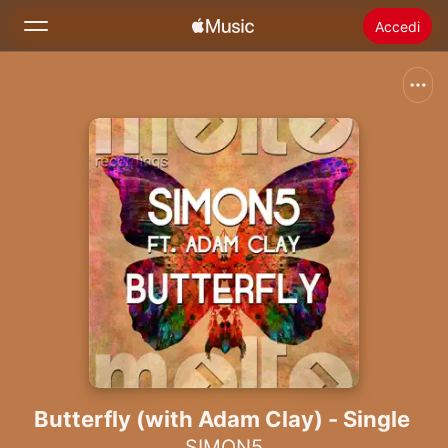
Accedi
Cerca
Home
Novità
Installare Apple Music
Radio
Butterfly (with Adam Clay) - Single
SIMON5