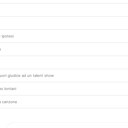
 ipotesi
e
uori giudice ad un talent show
o lontani
a canzone