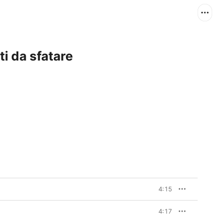
ti da sfatare
4:15
4:17