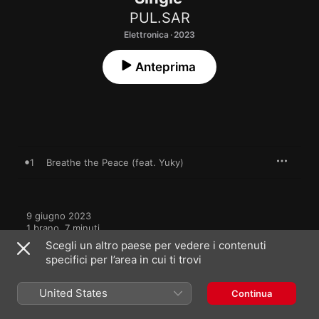
PUL.SAR
Elettronica · 2023
Anteprima
1
Breathe the Peace (feat. Yuky)
9 giugno 2023

1 brano, 7 minuti

℗ 2023 Claw Trax
Scegli un altro paese per vedere i contenuti
specifici per l’area in cui ti trovi
United States
Continua