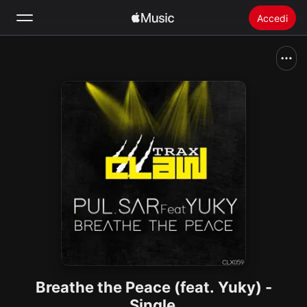
Accedi
Cerca
Home
Novità
Installare Apple Music
Radio
Breathe the Peace (feat. Yuky) -
Single