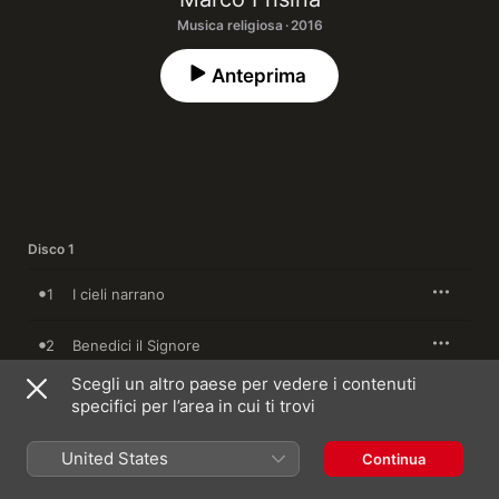
Musica religiosa · 2016
Anteprima
Disco 1
1
I cieli narrano
2
Benedici il Signore
Scegli un altro paese per vedere i contenuti
3
Ecco quant'è bello
specifici per l’area in cui ti trovi
4
Beatitudini
United States
Continua