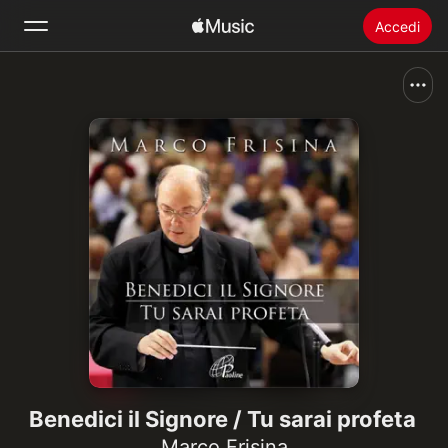
Accedi
Cerca
Home
Novità
Installare Apple Music
Radio
Benedici il Signore / Tu sarai profeta
Marco Frisina