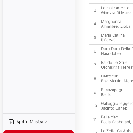
La malcontenta
3
Ginevra Di Marco
Margherita
4
Almalibre
,
Zibba
Maria Catlina
5
Ij Servaj
Duru Duru Della P
6
Nasodoble
Bal de Le Strie
7
Orchextra Terres
Dentrifur
8
Elsa Martin
,
Marc
E mazapegul
9
Radis
Galleggio legger
10
Jacinto Canek
Bella ciao
11
Apri in Musica
Paola Sabbatani
,
La Zeite Ca Abbo