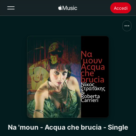
Accedi
Cerca
Home
Novità
Installare Apple Music
Radio
Νa 'moun - Acqua che brucia - Single