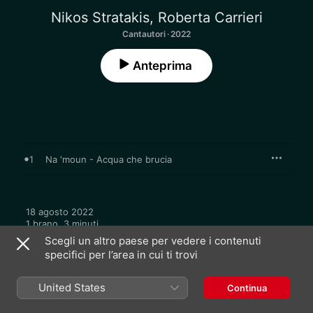
Nikos Stratakis
,
Roberta Carrieri
Cantautori · 2022
Anteprima
1
Νa 'moun - Acqua che brucia
18 agosto 2022

1 brano, 3 minuti

℗ 2022 Adesiva Discografica
Scegli un altro paese per vedere i contenuti
specifici per l’area in cui ti trovi
United States
Continua