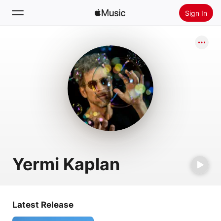
Sign In
Search
Home
New
Install Apple Music
Radio
Yermi Kaplan
Latest Release