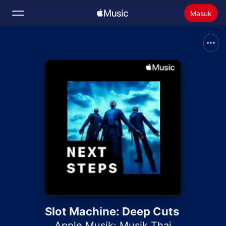
Masuk
Cari
Beranda
Baru
Menginstal Apple Music
Radio
Slot Machine: Deep Cuts
Apple Musik: Musik Thai