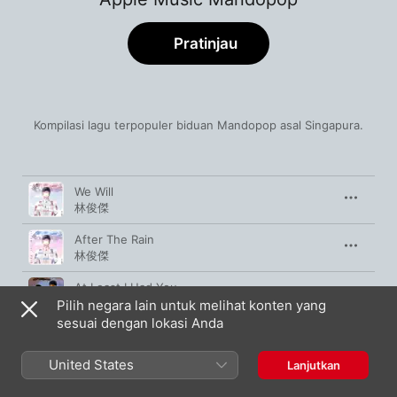
Pratinjau
Kompilasi lagu terpopuler biduan Mandopop asal Singapura.
Lagu
Durasi
We Will
林俊傑
After The Rain
林俊傑
At Least I Had You
Gentle Bones
,
林俊傑
Pilih negara lain untuk melihat konten yang
sesuai dengan lokasi Anda
Light Of Sanctuary
林俊傑
United States
Lanjutkan
Bedroom (feat. Anne-Marie)