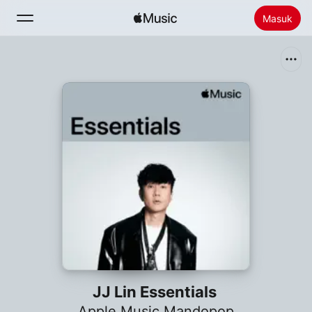
Masuk
Cari
Beranda
Baru
Menginstal Apple Music
Radio
JJ Lin Essentials
Apple Music Mandopop