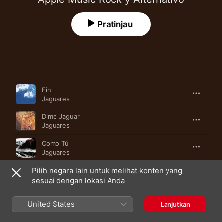
Pratinjau
Lagu
Durasi
Fin
Jaguares
Dime Jaguar
Jaguares
Como Tú
Jaguares
Pilih negara lain untuk melihat konten yang
Tú
Jaguares
sesuai dengan lokasi Anda
Hay Amores Que Matan
United States
Lanjutkan
Jaguares