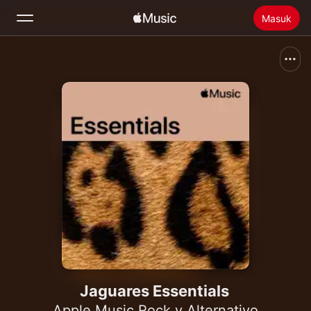
Masuk
Cari
Beranda
Baru
Menginstal Apple Music
Radio
Jaguares Essentials
Apple Music Rock y Alternativo