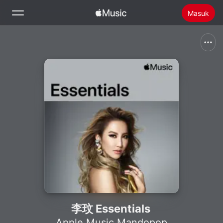
Masuk
Cari
Beranda
Baru
Menginstal Apple Music
Radio
李玟 Essentials
Apple Music Mandopop