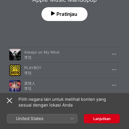
Pratinjau
Lagu
Durasi
Always on My Mind
李玟
PLAYBOY
李玟
真情人
李玟
Pilih negara lain untuk melihat konten yang
Kou Kou
李玟
sesuai dengan lokasi Anda
刀馬旦
United States
Lanjutkan
李玟