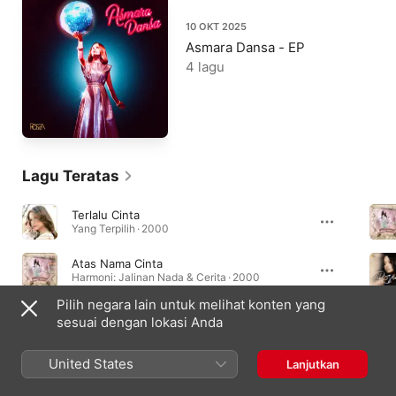
10 OKT 2025
Asmara Dansa - EP
4 lagu
Lagu Teratas
Terlalu Cinta
Yang Terpilih · 2000
Atas Nama Cinta
Harmoni: Jalinan Nada & Cerita · 2000
Pilih negara lain untuk melihat konten yang
Tak Sanggup Lagi
sesuai dengan lokasi Anda
The Best Of Rossa · 2011
United States
Lanjutkan
Album