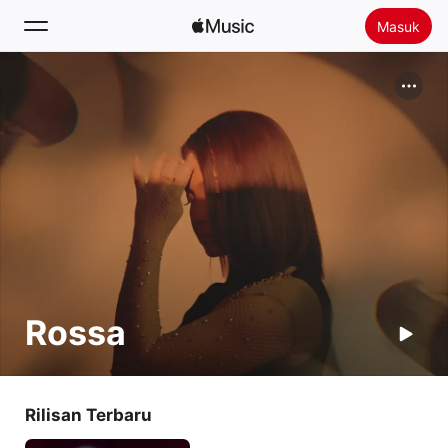
Masuk
Cari
Beranda
Baru
Menginstal Apple Music
Radio
Rossa
Rilisan Terbaru