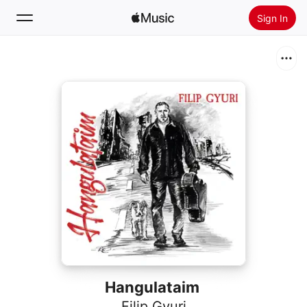
Sign In
Search
Home
New
Install Apple Music
Radio
Hangulataim
Filip Gyuri