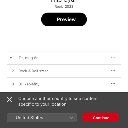
Rock · 2023
Preview
1
Te, meg én
2
Rock & Roll sztár
3
Bill kapitány
4
Szeress úgy
Choose another country to see content
specific to your location
5
Nincs nő, nincs baj
United States
Continue
6
Nyári dal (Sálálá)