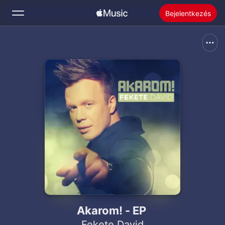
Bejelentkezés
Keresés
Kezdőlap
Új
Telepítenie kell az Apple Musicot
Rádió
Akarom! - EP
Fekete David