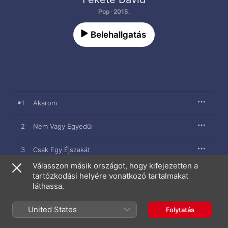
Pop · 2015.
Belehallgatás
1
Akarom
2
Nem Vagy Egyedül
3
Csak Egy Éjszakát
Válasszon másik országot, hogy kifejezetten a
4
Nem Vagy Egyedül (Night Club)
tartózkodási helyére vonatkozó tartalmakat
láthassa.
5
Csak Egy Éjszakát (Summer Calling)
United States
Folytatás