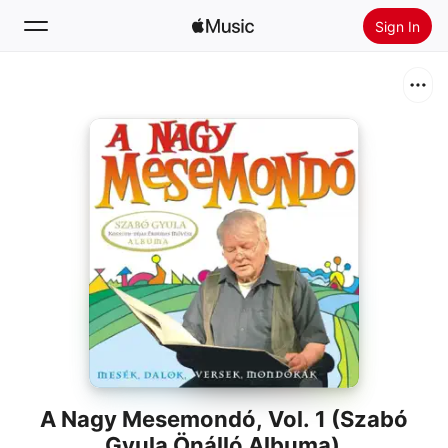
Sign In
Search
Home
New
Install Apple Music
Radio
A Nagy Mesemondó, Vol. 1 (Szabó
Gyula Önálló Albuma)