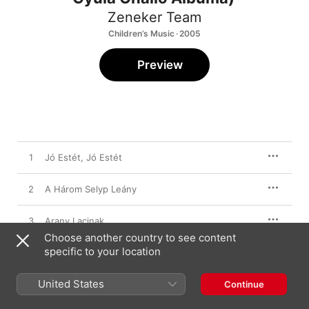
Zeneker Team
Children’s Music · 2005
Preview
1
Jó Estét, Jó Estét
2
A Három Selyp Leány
3
Arany Lacinak
Choose another country to see content
specific to your location
4
A Kiskakas Gyémánt Félkrajcárja
United States
5
Három Szabólegények
Continue