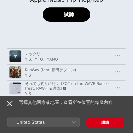
試聽
歌曲
時間
マッタリ
Y'S
、
YTG
、
YANO
RunWay (feat. 鋼田テフロン)
Y'S
それでも釣りに行く (ZOT on the WAVE Remix)
[feat. RAW-T & 遊戯]
Y'S
M.U.D.A (feat. YOUNG HASTLE & KUTS DA
選擇其他國家或地區，查看所在位置的專屬內容
COYOTE)
Y'S
Look@MyKicks
United States
繼續
Y'S