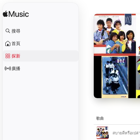
搜尋
首頁
探新
廣播
歌曲
สบายดีหรือเปล่