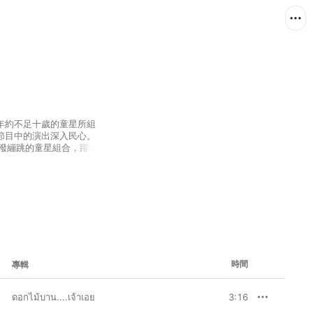
六名年約不足十歲的童星所組
節目中的演出深入民心。
活潑繃跳的童星組合，躍升
到當時的西方音樂影響，
拍作基調的流行電音及風
具青春活力，加上他們充滿稚
樂隊於 1990 年推出
散，但他們仍是泰國樂迷
時間
專輯
ดอกไม้บาน....เจ้าเอย
3:16