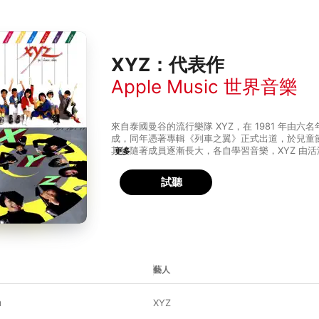
XYZ：代表作
Apple Music 世界音樂
來自泰國曼谷的流行樂隊 XYZ，在 1981 年由
成，同年憑著專輯《列車之翼》正式出道，於兒童
其後隨著成員逐漸長大，各自學習音樂，XYZ 由
更多
為具實力的流行電音樂隊。他們這個時期的作品受
除了有容易入耳的原音民謠歌曲外，也有以雷鬼節
試聽
格爽朗的 60 年代經典搖滾，作品多元豐富且極
氣的歌唱演繹，使他們成為泰國樂壇炙手可熱的組合。
製作成熟的專輯《布谷鳥》後，成員逐漸離隊並解
心目中陪伴成長的傳奇組合。
藝人
า
XYZ