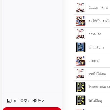
นี่แหละ..เพื่อน
ขอให้เป็นเช่นวั
กว่าจะรัก
นานแล้วนะ
ฝากดาว
วาดไว้ให้เธอ
โบยบินไปกับเธ
在「音樂」中開啟
ให้ไปคิดดู