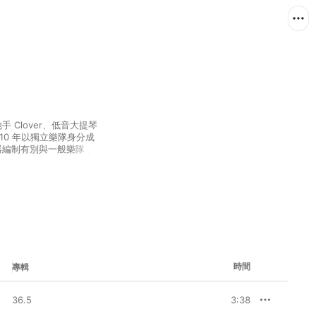
手 Clover、低音大提琴
2010 年以獨立樂隊身分成
的樂器編制有別與一般樂隊，曲
極為獨特，予人清新悠然之
主音溫柔動人的嗓音唱出
，將都市壓迫感一掃而
g Egg 成為韓流中的一點
時間
專輯
36.5
3:38