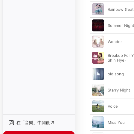
Rainbow (fea
Summer Night
Wonder
Breakup For Y
Shin Hye)
old song
Starry Night
Voice
在「音樂」中開啟
Miss You