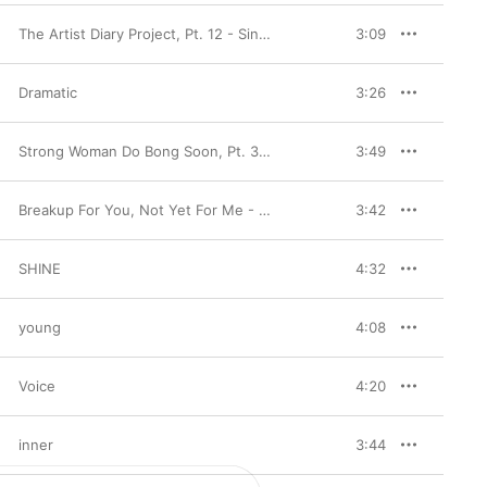
The Artist Diary Project, Pt. 12 - Single
3:09
Dramatic
3:26
Strong Woman Do Bong Soon, Pt. 3 (Original Television Soundtrack) - Single
3:49
Breakup For You, Not Yet For Me - Single
3:42
SHINE
4:32
young
4:08
Voice
4:20
inner
3:44