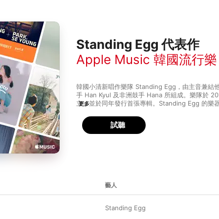
Standing Egg 代表作
Apple Music 韓國流行樂
韓國小清新唱作樂隊 Standing Egg，由主音兼結他
手 Han Kyul 及非洲鼓手 Hana 所組成。樂隊於 
立，並於同年發行首張專輯。Standing Egg 
更多
風結合 bossa nova、民謠、爵士及流行元素，
感。樂隊的作品沒有多餘修飾的簡約音樂，配上由
試聽
的美麗歌詞，讓人彷彿置身微風輕拂的廣闊草原上
空！在一眾充滿刺激感的韓國流行曲之中，Standin
清泉，自然成為樂迷滋潤的心靈之選。
藝人
Standing Egg