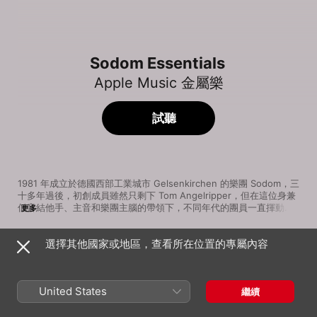
Sodom Essentials
Apple Music 金屬樂
試聽
1981 年成立於德國西部工業城市 Gelsenkirchen 的樂團 Sodom，三
十多年過後，初創成員雖然只剩下 Tom Angelripper，但在這位身兼
低音結他手、主音和樂團主腦的帶領下，不同年代的團員一直揮動急
更多
激、硬核、黑色的大旗，傲視德國以至全世界的鞭擊金屬（Thrash 
Metal）樂壇。樂團的事業突破，出現於 1989 年的第三張專輯
選擇其他國家或地區，查看所在位置的專屬內容
《Agent Orange》，在德國國內的銷量超過十萬，打入主流排行
歌曲
時間
榜，專輯更獲世界樂評擁護，成為鞭擊金屬的標誌作品之一。這裡精
Taphephobia
選 Sodom 的代表作，除了來自剛提及的經典專輯外，自然也有樂團
Sodom
不同時代的猛烈作品，帶你進入狂衝抽打的黑色世界，令你透不過氣
United States
繼續
來。
Agent Orange
Sodom