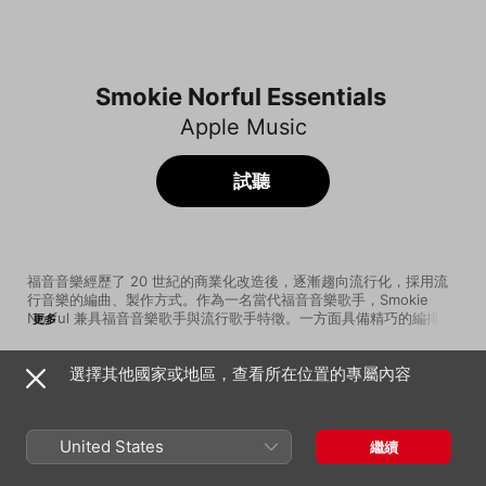
Smokie Norful Essentials
Apple Music
試聽
福音音樂經歷了 20 世紀的商業化改造後，逐漸趨向流行化，採用流
行音樂的編曲、製作方式。作為一名當代福音音樂歌手，Smokie 
Norful 兼具福音音樂歌手與流行歌手特徵。一方面具備精巧的編排、
更多
有趣的旋律、豐富的元素充斥著他的音樂；另一方面，對耶穌的信
仰、對真善美的歌頌幾乎佔據了 Smokie 歌詞的全部內容。作為一名
選擇其他國家或地區，查看所在位置的專屬內容
牧師的兒子，Smokie 在童年時期就開始接觸福音音樂，這為他長大
歌曲
時間
Come a Little Closer (feat. Kierra Sheard)
後的音樂發展之路奠定了良好的基礎。他富有磁性、飽含情感的聲
[Live]
音，為他的作品注入了虔誠動人的靈魂。在這張歌單中，你能找到 
Todd Dulaney
Smokie 對傳統福音音樂的繼承，也能找到他用 Hip-hop、藍調爵士
United States
繼續
等現代音樂元素對傳統福音音樂的改造與發揚光大。
I Need You Now
Smokie Norful