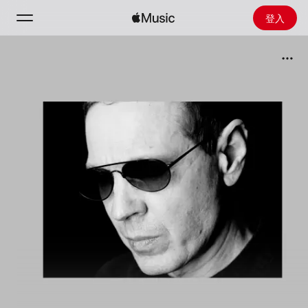
登入
搜尋
首頁
探新
安裝 Apple Music
廣播