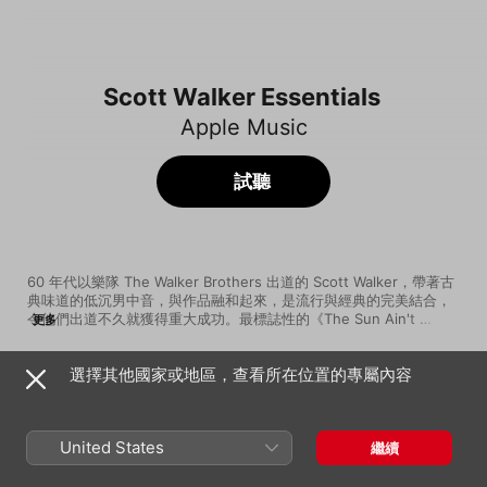
Scott Walker Essentials
Apple Music
試聽
60 年代以樂隊 The Walker Brothers 出道的 Scott Walker，帶著古
典味道的低沉男中音，與作品融和起來，是流行與經典的完美結合，
令他們出道不久就獲得重大成功。最標誌性的《The Sun Ain't 
更多
Gonna Shine Anymore》就是讓他們初嚐成功滋味的一首歌曲，元
素豐富有層次感，充滿巴洛克感覺的管樂、弦樂和敲擊樂與他的聲音
選擇其他國家或地區，查看所在位置的專屬內容
互相映襯，讓這首歌直到現在也被應用在如《The Walking Dead》等
歌曲
時間
的電視劇配樂當中。Scott Walker 獨自發展的一段日子，其古典歌劇
It's Raining Today
般的聲音，使他大多承接了一貫的風格，就如翻唱作品《The Lady 
Scott Walker
Came From Baltimore》般，在浪漫的氛氣之中再添一層復古的意
United States
繼續
味。在離與合之間，那股優雅的古典味道，久久縈繞不散。
Montague Terrace (In Blue)
Scott Walker