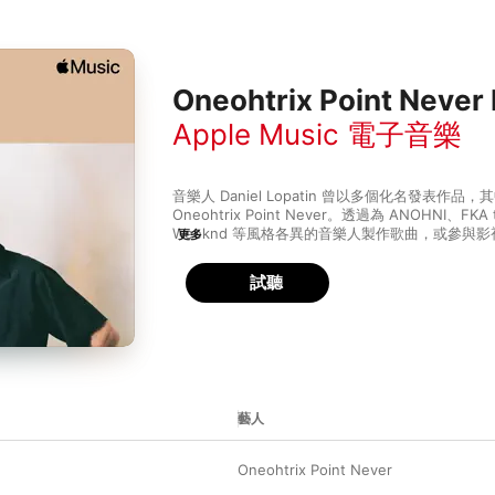
Oneohtrix Point Never 
Apple Music 電子音樂
音樂人 Daniel Lopatin 曾以多個化名發表作品
Oneohtrix Point Never。透過為 ANOHNI、FKA t
Weeknd 等風格各異的音樂人製作歌曲，或參與影視配樂，D
更多
累積了豐富的製作經驗。合輯《Rifts》收錄了他
量抽象、迷離、難以歸類的電子樂句，構成一幅超
試聽
專輯《Returnal》、《Replica》也進一步發
彩。他擅長在合成器的基礎上，運用各種技術製造
如專輯《R Plus Seven》的電腦音樂紋理，而
和拼貼更是他的強項，因參與 Nine Inch Nails
《Garden of Delete》，就是金屬、Grung
的產物，〈Sticky Drama〉結合了使用大量效
唱腔和暴走的雙踏節奏，充斥著抑鬱、晦暗、孤獨
藝人
《Magic Oneohtrix Point Never》中，
表現力，找來了 The Weeknd、Caroline Polach
手獻聲合作。你很難一言以蔽之地概括 Oneohtrix Po
Oneohtrix Point Never
聽這份由編輯精選的歌單，就如同聆聽迷幻主題的