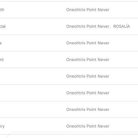
抽象的創作靈感，捕捉他腦海宇宙中那段神秘又破
ath
Oneohtrix Point Never
ial
Oneohtrix Point Never
、
ROSALÍA
s
Oneohtrix Point Never
nt
Oneohtrix Point Never
Oneohtrix Point Never
Oneohtrix Point Never
Oneohtrix Point Never
try
Oneohtrix Point Never