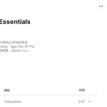
Essentials
，其中最為人所知的便是 
wigs、Iggy Pop 和 The 
aniel Lopatin 
早期創作的合成器音樂，大
現實的音樂景觀，後續的
揮了他音樂中神秘的意識流色
令人難以想像的聲響，例
對各種音樂類型的拆解、重組
 演出而受到啟發創作的
e、實驗電子和流行音樂混合下
果器處理的人聲、死亡金屬的
和躁動的情緒。而在專輯
時間
專輯
他又一反常態地強調了傳統的聲樂
ek 和 Arca 等他熟識的歌
int Never 的音樂，收
Tranquilizer
3:47
廣播電台，感受他前衛又