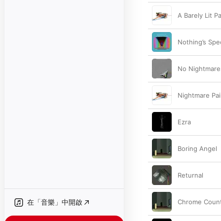
A Barely Lit P
Nothing’s Spec
No Nightmare
Nightmare Pai
Ezra
Boring Angel
Returnal
在「音樂」中開啟
Chrome Coun