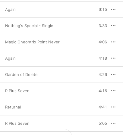
碎的奇異電波。
Again
6:15
Nothing's Special - Single
3:33
Magic Oneohtrix Point Never
4:06
Again
4:18
Garden of Delete
4:26
R Plus Seven
4:16
Returnal
4:41
R Plus Seven
5:05