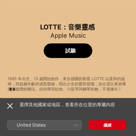
LOTTE：音樂靈感
Apple Music
試聽
1995 年出生、13 歲開始創作，來自德國的新星 LOTTE 以柔和的旋
律，與超越年齡的成熟聲線，唱出少女的愛與煩惱，自出道以來就獲
得了媒體的關注。自幼學習結他、小提琴與鋼琴的她，不僅擁有良好
更多
的古典音樂基礎，也得到爵士、搖滾等不同類型流行音樂的滋養。從 
The Beatles 這樣的經典樂隊，到 James Bay 等同輩歌手，在本歌
選擇其他國家或地區，查看所在位置的專屬內容
單中，這位年輕的唱作人將與你分享她的靈感來源。
歌曲
時間
Emeralds
Bear's Den
United States
繼續
Collide
James Bay