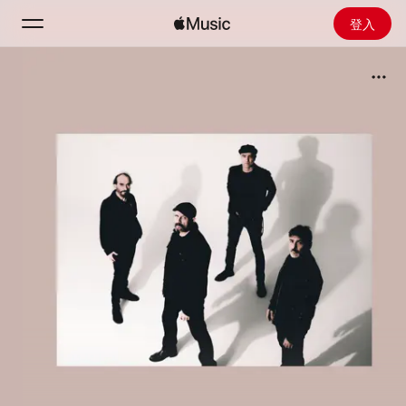
登入
搜尋
首頁
探新
安裝 Apple Music
廣播