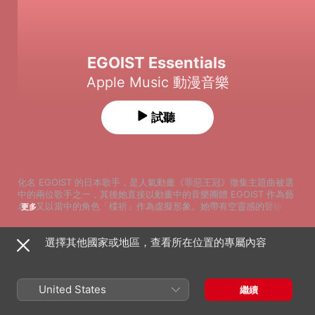
EGOIST Essentials
Apple Music 動漫音樂
試聽
化名 EGOIST 的日本歌手，是人氣動畫《罪惡王冠》徵集主題曲被選
中的兩位歌手之一，其後她直接以動畫中的音樂團體 EGOIST 作為藝
名，又以當中的角色「楪祈」作為虛擬形象。她帶有空靈感的聲線，
更多
與年紀不相稱的清澈成熟唱功，令她在動畫完結之後，仍然保持高企
的人氣，並且繼續發行專輯，正式踏上歌手之路。擅長輕搖滾風格的
選擇其他國家或地區，查看所在位置的專屬內容
她，以精巧的電子混音和充滿感情的聲線，為樂迷帶來動人而沉鬱的
歌曲
時間
作品，不論在動漫界抑或新生代音樂界中皆引起話題，即使從未露出
The Everlasting Guilty Crown
真面目，卻繼續以虛擬的形象唱出多首作品，突破二次元的框架，為
EGOIST
樂迷帶來真實的感動。
United States
繼續
Gold
EGOIST