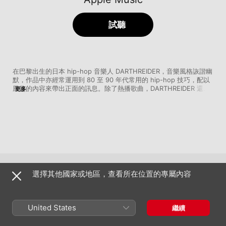
試聽
在巴黎出生的日本 hip-hop 音樂人 DARTHREIDER，音樂風格詼諧幽
默，作品中亦經常運用到 80 至 90 年代常用的 hip-hop 技巧，配以
風趣的內容來帶出正面的訊息。除了熱播歌曲，DARTHREIDER 還有
更多
其他充滿正能量的作品，讓樂迷感受到不同的音樂樂趣。
選擇其他國家或地區，查看所在位置的專屬內容
精選藝人
United States
繼續