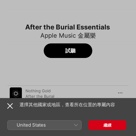
After the Burial Essentials
Apple Music 金屬樂
試聽
歌曲
時間
Nothing Gold
After the Burial
選擇其他國家或地區，查看所在位置的專屬內容
Lost In The Static
After the Burial
Behold The Crown
United States
繼續
After the Burial