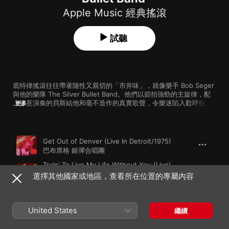
Apple Music 經典搖滾
試聽
底特律搖滾往往帶著隨性又親切的「市井味」，就像樂手 Bob Seger 
與他的樂隊 The Silver Bullet Band。他們以節拍強勁的主旋律，配
上肆意演奏的貝斯結他和毫不造作的真實歌聲，令樂迷陷入歡呼狂
更多
號。另一方面，他們又能以溫柔輕快的樂隊搖滾、淺白自然的歌詞，
唱出一段段動人的 pop rock 作品，充分展現了底特律音樂充滿個性
化的善變基因。
歌曲
時間
Get Out of Denver (Live In Detroit/1975)
巴布席格 銀彈合唱團
Tryin' To Live My Life Without You (Live)
[Remastered]
選擇其他國家或地區，查看所在位置的專屬內容
巴布席格 銀彈合唱團
Sunspot Baby
Bob Seger
United States
繼續
Understanding