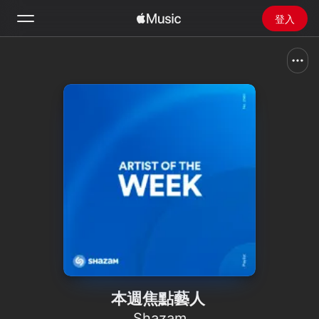
登入
搜尋
首頁
探新
安裝 Apple Music
廣播
本週焦點藝人
Shazam