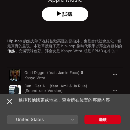
試聽
Hip-hop 的魅力除了在於強勁高漲的節拍外，也是當代社會文化一種
最真實的呈現。本歌單搜羅了眾 hip-hop 劃時代歌手以拜金為題材的
作品，充滿玩味色彩。拜金女是 Kanye West 或是 EPMD 心中的淘
更多
金者，也是把你當成金錢無底洞的一隻吸血鬼，利用愛情的誘惑把你
吸至枯竭。生動的比喻和強烈的音樂結合後，帶來的歡愉旋律之餘，
同時令人不禁慨嘆現代愛情如何變質。
歌曲
時間
Gold Digger (feat. Jamie Foxx)
Kanye West
Can I Get A... (feat. Amil & Ja Rule)
[Soundtrack Version]
Jaÿ-Z
選擇其他國家或地區，查看所在位置的專屬內容
No Pigeons
Sporty Thievz
United States
Gold Digger
繼續
EPMD