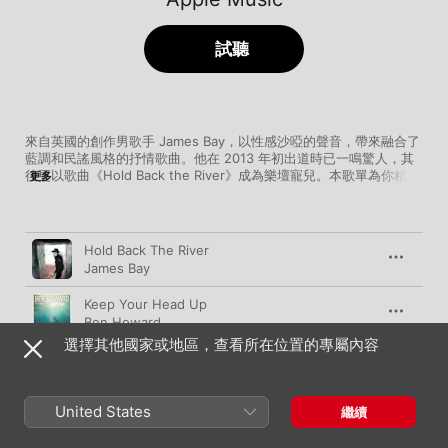
試聽
來自英國的創作男歌手 James Bay，以性感沙啞的聲音，帶來融合了
藍調和民謠風格的抒情歌曲。他在 2013 年初出道時已一鳴驚人，其
後更以歌曲《Hold Back the River》成為樂壇寵兒。本歌單為你精選
更多
一系列與 James Bay 風格相近的歌曲，當中包含了 Lukas Graham 
及 Tom Odell 等歌手的作品，令你從他們極具感染力的歌曲中，感受
民謠的魅力。
歌曲
時間
Hold Back The River
James Bay
Keep Your Head Up
Ben Howard
選擇其他國家或地區，查看所在位置的專屬內容
7 Years
Lukas Graham
United States
Light Up the Dark
繼續
Gabrielle Aplin