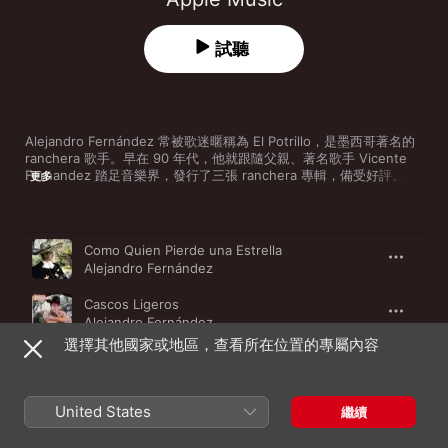
試聽
Alejandro Fernández 常被歌迷暱稱為 El Potrillo，是墨西哥著名的 
ranchera 歌手。早在 90 年代，他就跟隨父親、著名歌手 Vicente 
Fernandez 踏足音樂界，發行了三張 ranchera 專輯，備受好評。
更多
Alejandro Fernández 在音樂生涯中共發行了逾二十張專輯，全球累
積銷量達三千萬張。除了個人作品外，Alejandro Fernández 也以合
作歌曲聞名，曾與他合唱的明星大名如雷貫耳，包括 Beyoncé

歌曲
時間
、Christina Aguilera 等。
Como Quien Pierde una Estrella
Alejandro Fernández
Cascos Ligeros
Alejandro Fernández
選擇其他國家或地區，查看所在位置的專屬內容
Moño Negro
Alejandro Fernández
United States
Paso del Norte
繼續
Alejandro Fernández